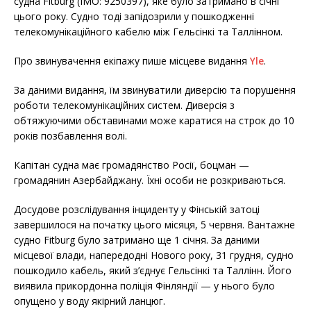
судна Fitburg (IMO: 9250397), яке було затримано в січні
цього року. Судно тоді запідозрили у пошкодженні
телекомунікаційного кабелю між Гельсінкі та Таллінном.
Про звинувачення екіпажу пише місцеве видання
Yle
.
За даними видання, їм звинуватили диверсію та порушення
роботи телекомунікаційних систем. Диверсія з
обтяжуючими обставинами може каратися на строк до 10
років позбавлення волі.
Капітан судна має громадянство Росії, боцман —
громадянин Азербайджану. Їхні особи не розкриваються.
Досудове розслідування інциденту у Фінській затоці
завершилося на початку цього місяця, 5 червня. Вантажне
судно Fitburg було затримано ще 1 січня. За даними
місцевої влади, напередодні Нового року, 31 грудня, судно
пошкодило кабель, який з’єднує Гельсінкі та Таллінн. Його
виявила прикордонна поліція Фінляндії — у нього було
опущено у воду якірний ланцюг.