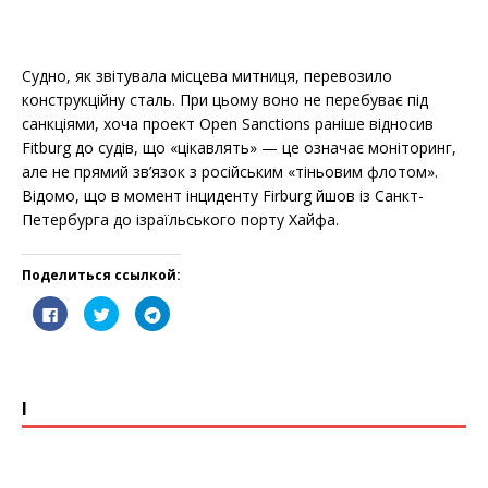
Судно, як звітувала місцева митниця, перевозило
конструкційну сталь. При цьому воно не перебуває під
санкціями, хоча проект Open Sanctions раніше відносив
Fitburg до судів, що «цікавлять» — це означає моніторинг,
але не прямий зв’язок з російським «тіньовим флотом».
Відомо, що в момент інциденту Firburg йшов із Санкт-
Петербурга до ізраїльського порту Хайфа.
Поделиться ссылкой:
Н
Н
Н
а
а
а
ж
ж
ж
м
м
м
и
и
и
F
T
E
О
т
т
т
a
w
m
т
c
i
a
п
е
е
е
e
t
i
р
з
,
,
І
b
t
l
а
д
ч
ч
o
e
в
е
т
т
o
r
и
с
о
о
k
т
ь
ь
б
б
,
ы
ы
ч
п
п