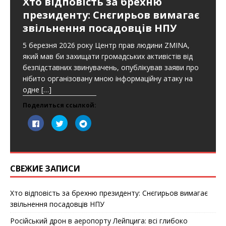
Хто відповість за брехню
к
к
к
р
н
н
президенту: Снєгирьов вимагає
ы
е
е
в
)
)
а
звільнення посадовців НПУ
е
т
с
5 березня 2026 року Центр прав людини ZMINA,
я
в
який мав би захищати громадських активістів від
н
безпідставних звинувачень, опублікував заяви про
о
в
нібито організовану мною інформаційну атаку на
о
м
одне
[…]
о
к
н
Поделиться ссылкой:
е
)
Н
Н
Н
а
а
а
ж
ж
ж
м
м
м
и
и
и
т
т
т
е
е
е
з
,
,
СВЕЖИЕ ЗАПИСИ
д
ч
ч
е
т
т
с
о
о
ь
б
б
Хто відповість за брехню президенту: Снєгирьов вимагає
,
ы
ы
ч
п
п
звільнення посадовців НПУ
т
о
о
о
д
д
б
е
е
Російський дрон в аеропорту Лейпцига: всі глибоко
ы
л
л