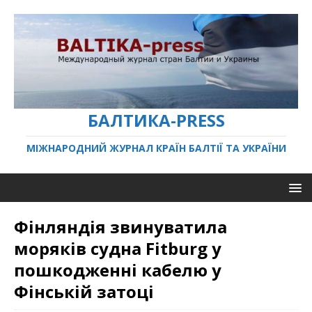
БАЛТИКА-PRESS
МІЖНАРОДНИЙ ЖУРНАЛ КРАЇН БАЛТІЇ ТА УКРАЇНИ
Фінляндія звинуватила
моряків судна Fitburg у
пошкодженні кабелю у
Фінській затоці