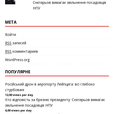
а
Снєгирьов вимагає звільнення посадовців
е
т
НПУ
с
я
в
н
МЕТА
о
в
о
м
Войти
о
к
н
RSS
записей
е
)
RSS
комментариев
WordPress.org
ПОПУЛЯРНЕ
Російський дрон в аеропорту Лейпцига: всі глибоко
стурбовані
12,00 views per day
Хто відповість за брехню президенту: Снєгирьов вимагає
звільнення посадовців НПУ
6,00 views per day