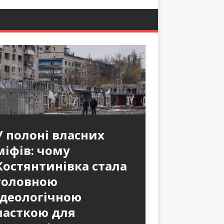
У полоні власних
міфів: чому
Костянтинівка стала
головною
ідеологічною
пасткою для