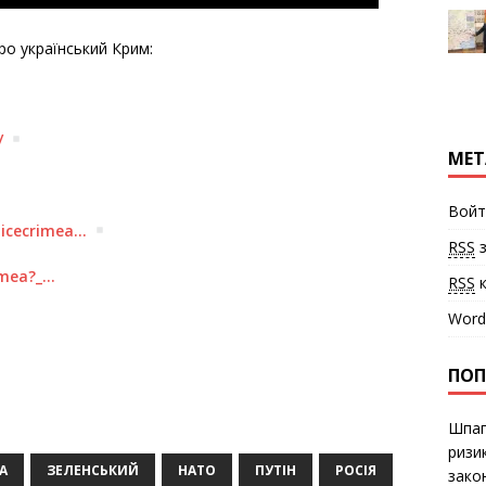
о український Крим:
/
МЕТ
Войт
oicecrimea…
RSS
з
imea?_…
RSS
к
Word
ПОП
Шпаг
ризи
А
ЗЕЛЕНСЬКИЙ
НАТО
ПУТІН
РОСІЯ
закон