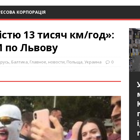
РЕСОВА КОРПОРАЦІЯ
істю 13 тисяч км/год»:
 по Львову
орусь
,
Балтика
,
Главное
,
новости
,
Польща
,
Украина
0