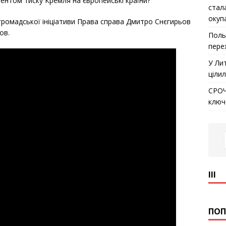
ентом тиску Кремля на європейські країни?
стал
окуп
а громадської ініціативи Права справа Дмитро Снєгирьов
ов.
Поль
пере
У Ли
ціли
СРОЧ
ключ
ІІІ
ПОП