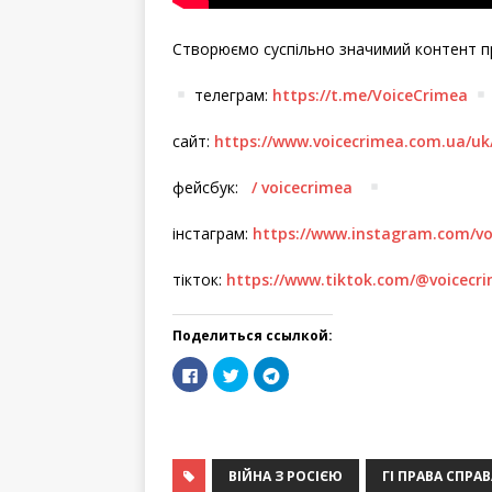
Створюємо суспільно значимий контент пр
телеграм:
https://t.me/VoiceCrimea
сайт:
https://www.voicecrimea.com.ua/uk
фейсбук:
/ voicecrimea
інстаграм:
https://www.instagram.com/v
тікток:
https://www.tiktok.com/@voicecr
Поделиться ссылкой:
Н
Н
Н
а
а
а
ж
ж
ж
м
м
м
и
и
и
F
T
E
О
т
т
т
a
w
m
т
c
i
a
п
е
е
е
e
t
i
р
з
,
,
b
t
l
а
д
ВІЙНА З РОСІЄЮ
ч
ч
ГІ ПРАВА СПРАВ
o
e
в
е
т
т