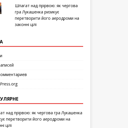
т
с
Шпагат над прірвою: як чергова
я
в
гра Лукашенка ризикує
н
перетворити його аеродроми на
о
в
законні цілі
о
м
о
к
н
А
е
)
и
аписей
омментариев
Press.org
УЛЯРНЕ
ат над прірвою: як чергова гра Лукашенка
кує перетворити його аеродроми на
ні цілі