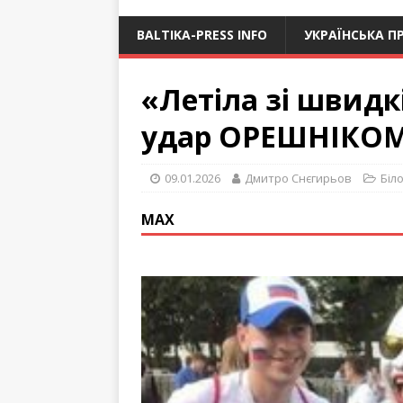
BALTIKA-PRESS INFO
УКРАЇНСЬКА П
«Летіла зі швидк
удар ОРЕШНІКОМ
09.01.2026
Дмитро Снєгирьов
Біл
МАХ