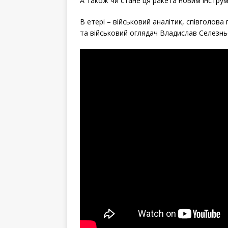
А також чи стане ця ракета новим інструм
В етері – військовий аналітик, співголов
та військовий оглядач Владислав Селезнь