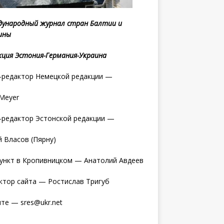
ународный журнал стран Балтии и
ины
кция Эстония-Германия-Украина
редактор Немецкой редакции —
 Meyer
редактор Эстонской редакции —
 Власов (Пярну)
ункт в Кропивницком — Анатолий Авдеев
ктор сайта — Ростислав Тригуб
те — sres@ukr.net