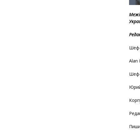
Межд
Укра
Реда
Шеф-
Alan
Шеф-
Юрий
Корп
Реда
Пиши