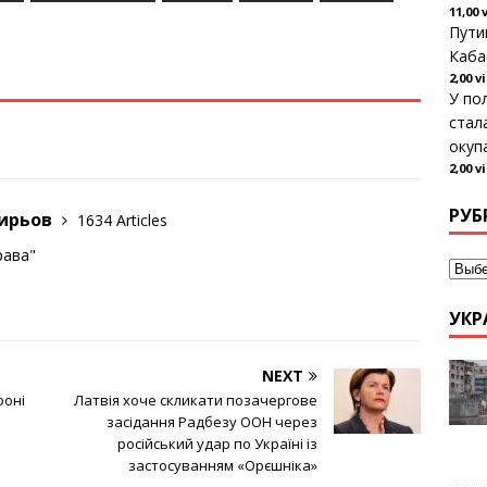
11,00 
Пути
Каба
2,00 v
У по
стал
окуп
2,00 v
РУБ
гирьов
1634 Articles
рава"
УКР
NEXT
фоні
Латвія хоче скликати позачергове
засідання Радбезу ООН через
російський удар по Україні із
застосуванням «Орєшніка»