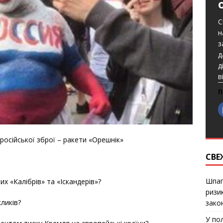
С
н
з
д
д
в
П
російської зброї – ракети «Орешнік»
СВЕ
Шпаг
их «Калібрів» та «Іскандерів»?
ризи
ликів?
закон
У по