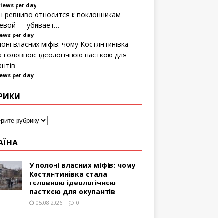
views per day
н ревниво относится к поклонникам
евой — убивает…
iews per day
лоні власних міфів: чому Костянтинівка
а головною ідеологічною пасткою для
антів
iews per day
РИКИ
АЇНА
У полоні власних міфів: чому
Костянтинівка стала
головною ідеологічною
пасткою для окупантів
05.08.2026
0