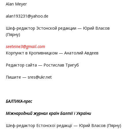
Alan Meyer
alan193231@yahoo.de
Шеф-редактор Эстонской редакции — Юрий Власов
(Пярну)
seeteine3@gmail.com
Корпункт в Кропивницком — Анатолий Авдеев
Редактор сайта — Ростислав Тригуб
Пишите — sres@ukr.net
БАЛТИКА-прес
Міжнародний журнал країн Балтії і України
Шеф-редактор Естонскої редакції — Юрий Власов (Пярну)