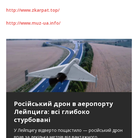
http://www.zkarpat.top/
http://www.muz-ua.info/
Російський дрон в аеропорту
Лейпцига: всі глибоко
стурбовані
У Лейпцигу відверто пощастило — російський дрон
впав за декілька метрів від вантажного