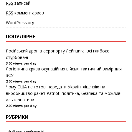
RSS
записей
к
н
е
RSS
комментариев
)
WordPress.org
ПОПУЛЯРНЕ
Російський дрон в аеропорту Лейпцига: всі глибоко
стурбовані
3,00 views per day
Логістична криза окупаційних військ: тактичний вимір для
ЗСУ
2,00 views per day
Чому США не готові передати Україні ліцензію на
виробництво ракет Patriot: політика, безпека та можливі
альтернативи
2,00 views per day
РУБРИКИ