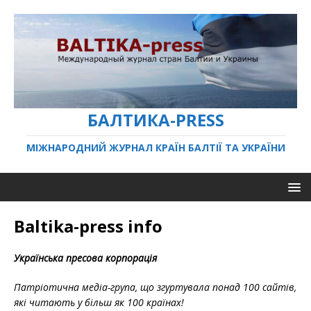
БАЛТИКА-PRESS
МІЖНАРОДНИЙ ЖУРНАЛ КРАЇН БАЛТІЇ ТА УКРАЇНИ
Baltika-press info
Українська пресова корпорація
Патріотична медіа-група, що згуртувала понад 100 сайтів,
які читають у більш як 100 країнах!