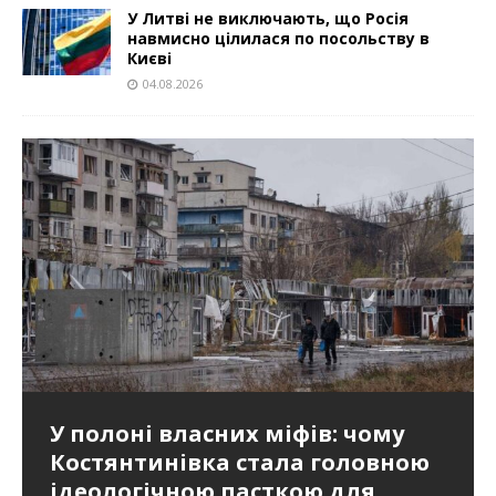
У Литві не виключають, що Росія
навмисно цілилася по посольству в
Києві
04.08.2026
Польські винищувачі вдруге за
Російський дрон в аеропорту
У полоні власних міфів: чому
Шпагат над прірвою: як чергова
У Литві не виключають, що
два дні перехопили російський
Лейпцига: всі глибоко
Костянтинівка стала головною
гра Лукашенка ризикує
Росія навмисно цілилася по
літак-розвідник
стурбовані
ідеологічною пасткою для
перетворити його аеродроми