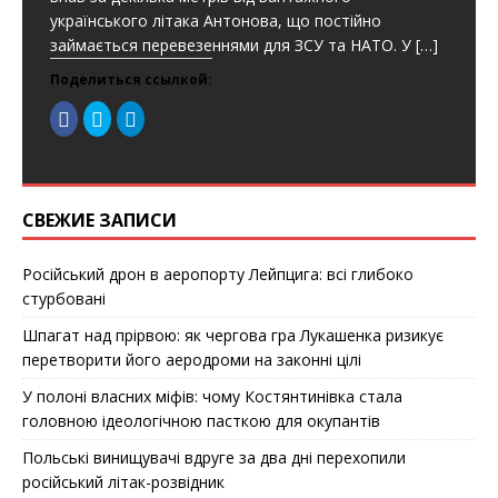
українського літака Антонова, що постійно
займається перевезеннями для ЗСУ та НАТО. У
[…]
Поделиться ссылкой:
Н
Н
Н
а
а
а
ж
ж
ж
м
м
м
и
и
и
т
т
т
е
е
е
з
,
,
СВЕЖИЕ ЗАПИСИ
д
ч
ч
е
т
т
с
о
о
ь
б
б
Російський дрон в аеропорту Лейпцига: всі глибоко
,
ы
ы
ч
п
п
стурбовані
т
о
о
о
д
д
б
е
е
Шпагат над прірвою: як чергова гра Лукашенка ризикує
ы
л
л
п
и
и
перетворити його аеродроми на законні цілі
о
т
т
д
ь
ь
У полоні власних міфів: чому Костянтинівка стала
е
с
с
л
я
я
головною ідеологічною пасткою для окупантів
и
н
в
т
а
T
ь
T
e
Польські винищувачі вдруге за два дні перехопили
с
w
l
я
i
e
російський літак-розвідник
к
t
g