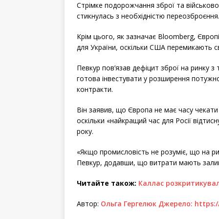
Стрімке подорожчання зброї та військової
стикнулась з необхідністю переозброєння
Крім цього, як зазначає Bloomberg, Євро
для України, оскільки США перемикають св
Певкур пов’язав дефіцит зброї на ринку 
готова інвестувати у розширення потужно
контракти.
Він заявив, що Європа не має часу чекати
оскільки «найкращий час для Росії відти
року.
«Якщо промисловість не розуміє, що на ри
Певкур, додавши, що витрати мають залиш
Читайте також:
Каллас розкритикува
Автор:
Ольга Гергелюк
Джерело:
https: