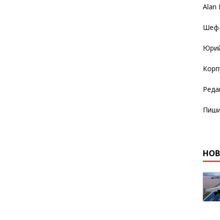
Alan
Шеф-
Юрий
Корп
Реда
Пиши
НО