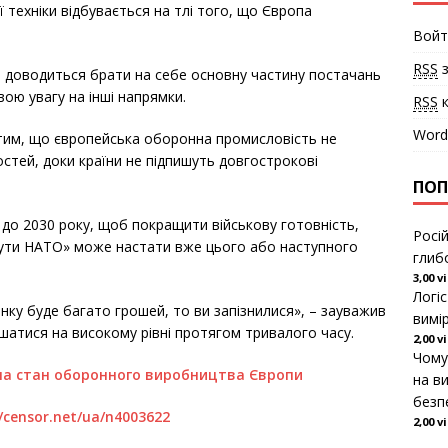
 техніки відбувається на тлі того, що Європа
.
Войт
RSS
з
пі доводиться брати на себе основну частину постачань
ою увагу на інші напрямки.
RSS
к
Word
з тим, що європейська оборонна промисловість не
стей, доки країни не підпишуть довгострокові
ПОП
 до 2030 року, щоб покращити військову готовність,
Росі
снути НАТО» може настати вже цього або наступного
глиб
3,00 v
Логі
нку буде багато грошей, то ви запізнилися», – зауважив
вимі
атися на високому рівні протягом тривалого часу.
2,00 v
Чому
ла стан оборонного виробництва Європи
на ви
безп
//censor.net/ua/n4003622
2,00 v