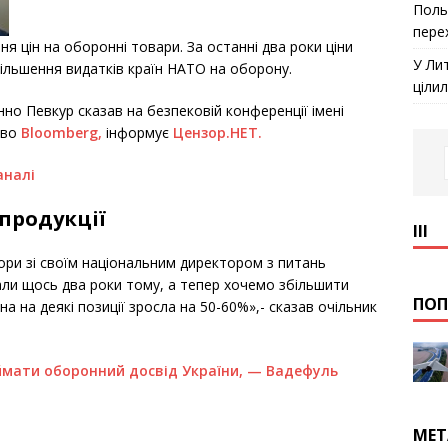
Поль
пере
я цін на оборонні товари. За останні два роки ціни
У Ли
більшення видатків країн НАТО на оборону.
ціли
нно Певкур сказав на безпековій конференції імені
тво
Bloomberg,
інформує
Цензор.НЕТ.
аналі
продукції
ІІІ
ори зі своїм національним директором з питань
ли щось два роки тому, а тепер хочемо збільшити
ПОП
на на деякі позиції зросла на 50-60%»,- сказав очільник
ймати оборонний досвід України, — Вадефуль
МЕТ