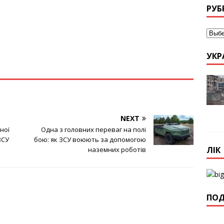
РУБ
УКР
NEXT
ної
Одна з головних переваг на полі
ЗСУ
бою: як ЗСУ воюють за допомогою
ЛІК
наземних роботів
ПОД