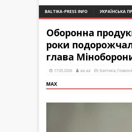
BALTIKA-PRESS INFO
УКРАЇНСЬКА П
Оборонна продукц
роки подорожчал
глава Міноборони
17.05.2026
aa aa
Балтика
,
Главно
МАХ