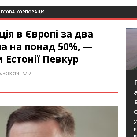
РЕСОВА КОРПОРАЦІЯ
ія в Європі за два
а на понад 50%, —
 Естонії Певкур
е
,
новости
0
У
р
в