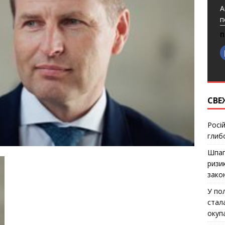
А
п
П
СВЕ
Росі
глиб
Шпаг
ризи
закон
У по
стал
окуп