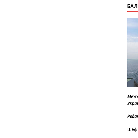
БАЛ
Межд
Укра
Реда
Шеф-