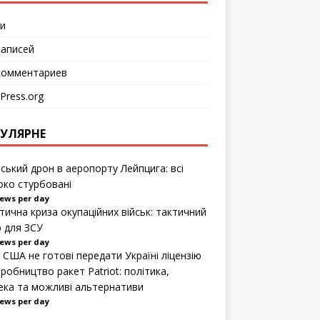
к
н
е
и
)
аписей
омментариев
Press.org
УЛЯРНЕ
йський дрон в аеропорту Лейпцига: всі
око стурбовані
iews per day
стична криза окупаційних військ: тактичний
р для ЗСУ
iews per day
 США не готові передати Україні ліцензію
робництво ракет Patriot: політика,
ека та можливі альтернативи
iews per day