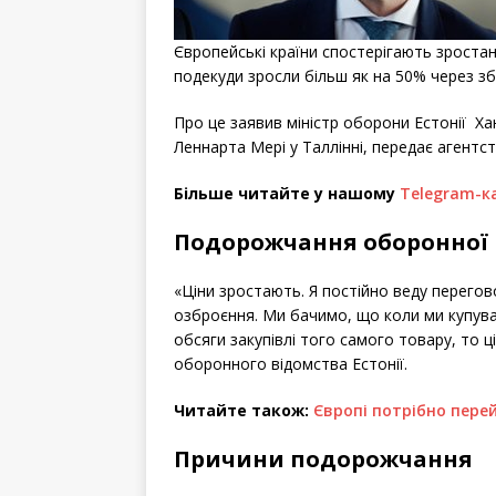
Європейські країни спостерігають зростанн
подекуди зросли більш як на 50% через з
Про це заявив міністр оборони Естонії Ха
Леннарта Мері у Таллінні, передає агентс
Більше читайте у нашому
Telegram-к
Подорожчання оборонної 
«Ціни зростають. Я постійно веду перегов
озброєння. Ми бачимо, що коли ми купува
обсяги закупівлі того самого товару, то ці
оборонного відомства Естонії.
Читайте також:
Європі потрібно пере
Причини подорожчання