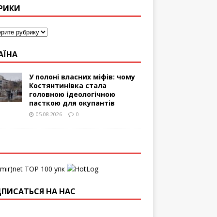
РИКИ
АЇНА
У полоні власних міфів: чому
Костянтинівка стала
головною ідеологічною
пасткою для окупантів
05.08.2026
0
упк
ПИСАТЬСЯ НА НАС