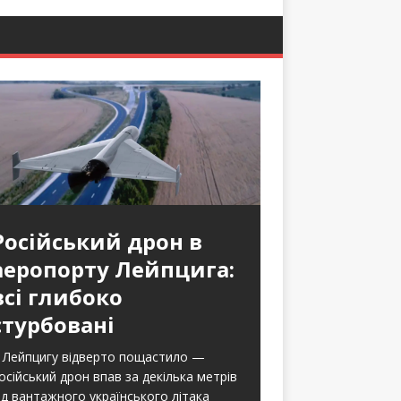
Російський дрон в
аеропорту Лейпцига:
всі глибоко
стурбовані
 Лейпцигу відверто пощастило —
осійський дрон впав за декілька метрів
ід вантажного українського літака