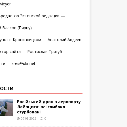
 Meyer
редактор Эстонской редакции —
 Власов (Пярну)
ункт в Кропивницком — Анатолий Авдеев
ктор сайта — Ростислав Тригуб
те — sres@ukr.net
ВОСТИ
Російський дрон в аеропорту
Лейпцига: всі глибоко
стурбовані
07.08.2026
0