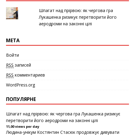
к
к
к
р
н
н
ы
е
е
Шпагат над прірвою: як чергова гра
в
)
)
а
Лукашенка ризикує перетворити його
е
т
аеродроми на законні цілі
с
я
в
н
МЕТА
о
в
о
м
Войти
о
к
н
RSS
записей
е
)
RSS
комментариев
WordPress.org
ПОПУЛЯРНЕ
Шпагат над прірвою: як чергова гра Лукашенка ризикує
перетворити його аеродроми на законні цілі
11,00 views per day
Людина-унікум Костянтин Стасюк продовжує дивувати