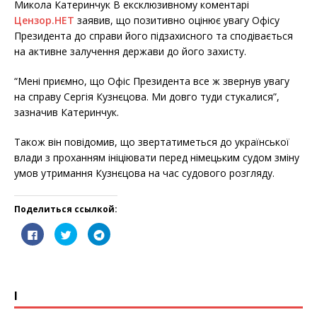
Микола Катеринчук В ексклюзивному коментарі
Цензор.НЕТ
заявив, що позитивно оцінює увагу Офісу
Президента до справи його підзахисного та сподівається
на активне залучення держави до його захисту.
“Мені приємно, що Офіс Президента все ж звернув увагу
на справу Сергія Кузнєцова. Ми довго туди стукалися”,
зазначив Катеринчук.
Також він повідомив, що звертатиметься до української
влади з проханням ініціювати перед німецьким судом зміну
умов утримання Кузнєцова на час судового розгляду.
Поделиться ссылкой:
Н
Н
Н
а
а
а
ж
ж
ж
м
м
м
и
и
и
F
T
E
О
т
т
т
a
w
m
т
c
i
a
п
е
е
е
e
t
i
р
з
,
,
І
b
t
l
а
д
ч
ч
o
e
в
е
т
т
o
r
и
с
о
о