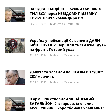
ЗАСІДКА В АВДІЇВЦІ! Росіяни зайшли в
ТИЛ ЗСУ через НЕВІДОМУ ПІДЗЕМНУ
ТРУБУ. Вбито командира РФ
25.01.2024
Дмитро Снєгирьов
Україна у небезпеці! Союзники ДАЛИ
БІЙЦІВ ПУТІНУ. Перші 10 тисяч вже їдуть
на фронт. Готовий указ
19.01.2024
Дмитро Снєгирьов
Депутата зловили на ЗВ’ЯЗКАХ З “ДНР”.
СБУ мовчить
22.11.2023
Дмитро Снєгирьов
В армії РФ створили УКРАЇНСЬКИЙ
БАТАЛЬЙОН. Снєгирьов: їх очолив
ексСБУшник. Скоро “бойове хрещення”