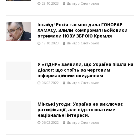
29.10.2023
Дмитро Снєгирьов
Інсайд! Росія таємно дала ГОНОРАР
ХАМАСу. Злили компромат! Бойовики
отримали НОВУ ЗБРОЮ Кремля
19.10.2023
Дмитро Снєгирьов
У «ЛДНР» заявили, що Україна пішла на
діалог: що стоїть за черговим
інформаційним вкиданням
06.02.2022
Дмитро Снєгирьов
Мінські угоди: Україна не виключає
ратифікації, але відстоюватиме
національні інтереси.
06.02.2022
Дмитро Снєгирьов