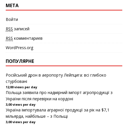
я
МЕТА
в
н
о
в
о
Войти
м
о
RSS
записей
к
н
е
RSS
комментариев
)
WordPress.org
ПОПУЛЯРНЕ
Російський дрон в аеропорту Лейпцига: всі глибоко
стурбовані
12,00 views per day
Польща заявила про надмірний імпорт агропродукції з
України після перевірки на кордоні
3,00 views per day
Україна імпортувала аграрної продукції за рік на $7,1
мільярда, найбільше – з Польщі
3,00 views per day