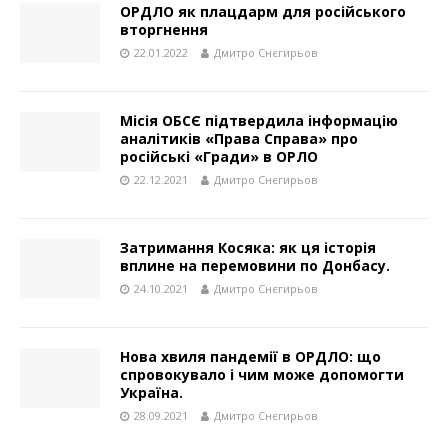
ОРДЛО як плацдарм для російського
вторгнення
22.01.2022
Дмитро Снєгирьов
Місія ОБСЄ підтвердила інформацію
аналітиків «Права Справа» про
російські «Гради» в ОРЛО
22.12.2021
Дмитро Снєгирьов
Затримання Косяка: як ця історія
вплине на перемовини по Донбасу.
24.10.2021
Дмитро Снєгирьов
Нова хвиля пандемії в ОРДЛО: що
спровокувало і чим може допомогти
Україна.
28.09.2021
Дмитро Снєгирьов