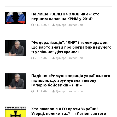
Не лише «ЗЕЛЕНІ ЧОЛОВІЧКИ»: хто
першим напав на КРИМ у 2014?
31.05.2026
Дмитро Снєгирьов
“Федералізація”, “ЛНР” і телемарафон:
що варто знати про біографію ведучого
“Суспільне” Діхтяренка?
25.02.2026
Дмитро Снєгирьов
Падіння «Риму»: операція українського
підпілля, що зруйнувала тіньову
імперію бойовиків «ЛНР»
31.01.2026
Дмитро Снєгирьов
Хто воював в АТО проти України?
Угорці, поляки та..? | «Легіон святого