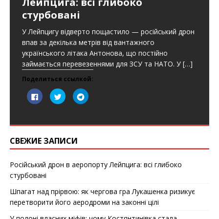
Лейпцига: всі глибоко
стурбовані
У Лейпцигу відверто пощастило — російський дрон
впав за декілька метрів від вантажного
українського літака Антонова, що постійно
займається перевезеннями для ЗСУ та НАТО. У
[…]
Поделиться ссылкой:
Н
Н
Н
а
а
а
ж
ж
ж
м
м
м
и
и
и
т
т
т
е
е
е
з
,
,
СВЕЖИЕ ЗАПИСИ
д
ч
ч
е
т
т
с
о
о
ь
б
б
Російський дрон в аеропорту Лейпцига: всі глибоко
,
ы
ы
ч
п
п
стурбовані
т
о
о
о
д
д
б
е
е
Шпагат над прірвою: як чергова гра Лукашенка ризикує
ы
л
л
п
и
и
перетворити його аеродроми на законні цілі
о
т
т
д
ь
ь
У полоні власних міфів: чому Костянтинівка стала
е
с
с