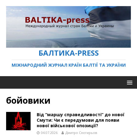
БАЛТИКА-PRESS
МІЖНАРОДНИЙ ЖУРНАЛ КРАЇН БАЛТІЇ ТА УКРАЇНИ
бойовики
Від “маршу справедливості” до нової
Смути: Чи є передумови для появи
нової військової опозиції?
04.07.2026
Дмитро Снєгирьов