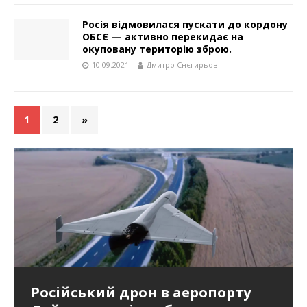
Росія відмовилася пускати до кордону
ОБСЄ — активно перекидає на
окуповану територію зброю.
10.09.2021
Дмитро Снєгирьов
1
2
»
Російський дрон в аеропорту