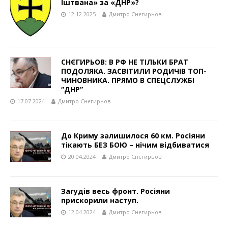
Іштвана» за «ДНР»?
12.12.2025
Дмитро Снєгирьов
СНЄГИРЬОВ: В РФ НЕ ТІЛЬКИ БРАТ
ПОДОЛЯКА. ЗАСВІТИЛИ РОДИЧІВ ТОП-
ЧИНОВНИКА. ПРЯМО В СПЕЦСЛУЖБІ
“ДНР”
17.07.2024
Дмитро Снєгирьов
До Криму залишилося 60 км. Росіяни
тікають БЕЗ БОЮ – нічим відбиватися
20.04.2024
Дмитро Снєгирьов
Загудів весь фронт. Росіяни
прискорили наступ.
12.04.2024
Дмитро Снєгирьов