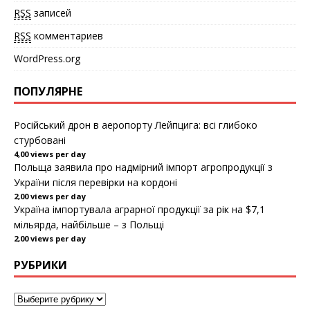
о
RSS
записей
к
н
е
RSS
комментариев
)
WordPress.org
ПОПУЛЯРНЕ
Російський дрон в аеропорту Лейпцига: всі глибоко
стурбовані
4,00 views per day
Польща заявила про надмірний імпорт агропродукції з
України після перевірки на кордоні
2,00 views per day
Україна імпортувала аграрної продукції за рік на $7,1
мільярда, найбільше – з Польщі
2,00 views per day
РУБРИКИ