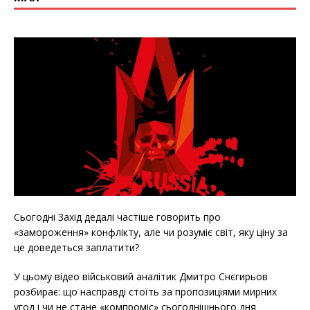
Сьогодні Захід дедалі частіше говорить про
«замороження» конфлікту, але чи розуміє світ, яку ціну за
це доведеться заплатити?
У цьому відео військовий аналітик Дмитро Снєгирьов
розбирає: що насправді стоїть за пропозиціями мирних
угод і чи не стане «компроміс» сьогоднішнього дня