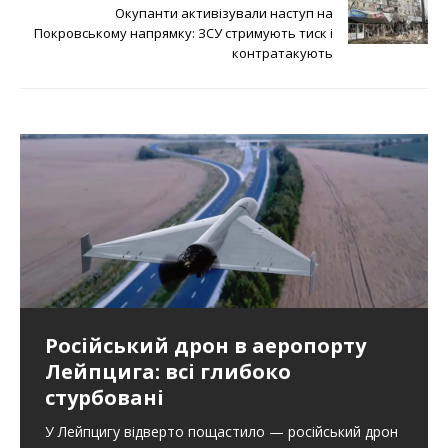
а
Окупанти активізували наступ на
е
т
Покровському напрямку: ЗСУ стримують тиск і
с
контратакують
я
в
н
о
в
о
м
о
к
н
е
)
Російський дрон в аеропорту
Лейпцига: всі глибоко
стурбовані
У Лейпцигу відверто пощастило — російський дрон