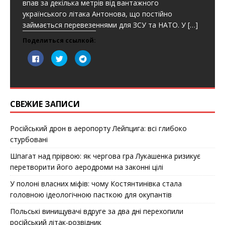
впав за декілька метрів від вантажного
українського літака Антонова, що постійно
займається перевезеннями для ЗСУ та НАТО. У
[…]
Поделиться ссылкой:
Н
Н
Н
а
а
а
ж
ж
ж
м
м
м
и
и
и
т
т
т
е
е
е
з
,
,
СВЕЖИЕ ЗАПИСИ
д
ч
ч
е
т
т
с
о
о
ь
б
б
Російський дрон в аеропорту Лейпцига: всі глибоко
,
ы
ы
ч
п
п
стурбовані
т
о
о
о
д
д
б
е
е
Шпагат над прірвою: як чергова гра Лукашенка ризикує
ы
л
л
п
и
и
перетворити його аеродроми на законні цілі
о
т
т
д
ь
ь
У полоні власних міфів: чому Костянтинівка стала
е
с
с
л
я
я
головною ідеологічною пасткою для окупантів
и
н
в
т
а
T
ь
T
e
Польські винищувачі вдруге за два дні перехопили
с
w
l
я
i
e
російський літак-розвідник