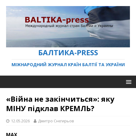
БАЛТИКА-PRESS
МІЖНАРОДНИЙ ЖУРНАЛ КРАЇН БАЛТІЇ ТА УКРАЇНИ
«Війна не закінчиться»: яку
МІНУ підклав КРЕМЛЬ?
12.05.2026
Дмитро Снєгирьов
МАХ