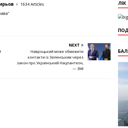
ЛІК
гирьов
1634 Articles
рава"
ПОД
NEXT
БАЛ
9
Навроцький може обмежити
контакти із Зеленським через
закон про Український Нацпантеон,
— ЗМІ