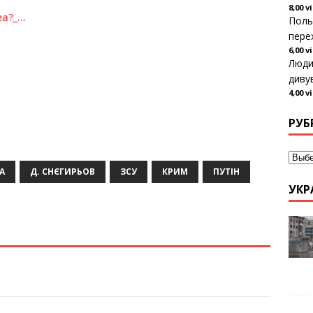
8,00 v
a?_..
.
Поль
пере
6,00 v
Люди
диву
4,00 v
РУБ
А
Д. СНЄГИРЬОВ
ЗСУ
КРИМ
ПУТІН
УКР