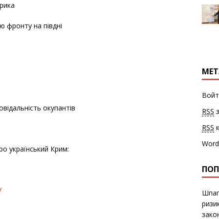
ерика
 фронту на півдні
МЕТ
Войт
овідальність окупантів
RSS
з
RSS
к
Word
о український Крим:
ПОП
/
Шпаг
ризи
закон