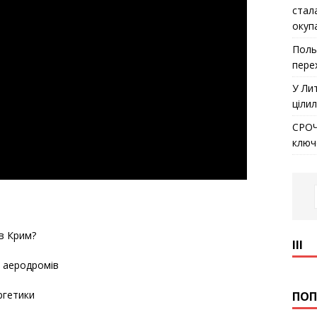
стал
окуп
Поль
пере
У Ли
ціли
СРОЧ
ключ
в Крим?
ІІІ
 аеродромів
ргетики
ПОП