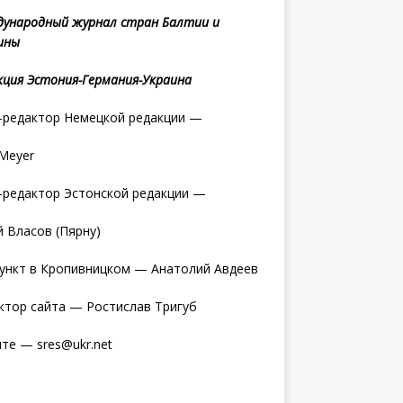
ународный журнал стран Балтии и
ины
кция Эстония-Германия-Украина
редактор Немецкой редакции —
 Meyer
редактор Эстонской редакции —
 Власов (Пярну)
ункт в Кропивницком — Анатолий Авдеев
ктор сайта — Ростислав Тригуб
те — sres@ukr.net