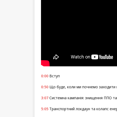
0:00
Вступ
0:50
Що буде, коли ми почнемо заходити 
3:07
Системна кампанія: знищення ППО та
5:05
Транспортний локдаун та колапс ене