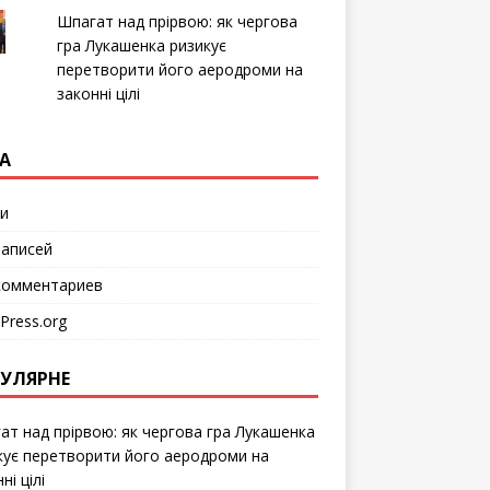
т
с
Шпагат над прірвою: як чергова
я
в
гра Лукашенка ризикує
н
перетворити його аеродроми на
о
в
законні цілі
о
м
о
к
н
А
е
)
и
аписей
омментариев
Press.org
УЛЯРНЕ
ат над прірвою: як чергова гра Лукашенка
кує перетворити його аеродроми на
ні цілі