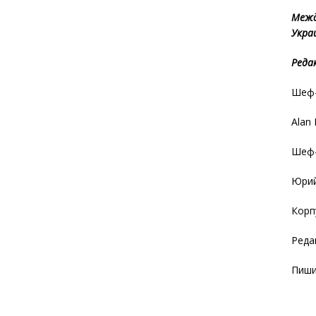
Межд
Укра
Реда
Шеф-
Alan
Шеф-
Юрий
Корп
Реда
Пиши