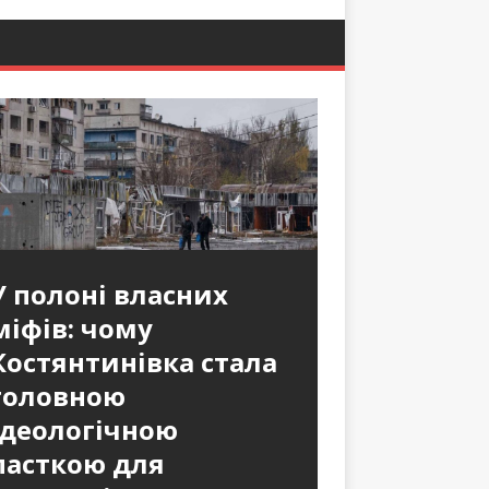
У полоні власних
міфів: чому
Костянтинівка стала
головною
ідеологічною
пасткою для