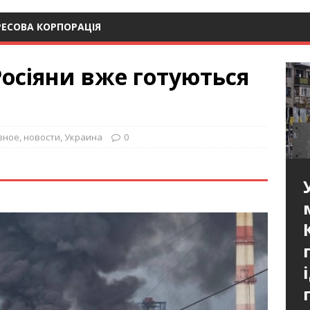
РЕСОВА КОРПОРАЦІЯ
осіяни вже готуються
вное
,
новости
,
Украина
0