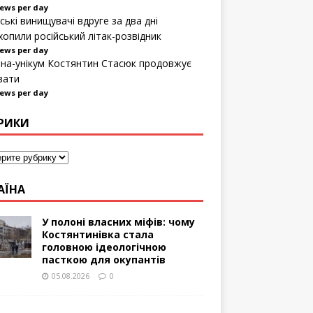
iews per day
ські винищувачі вдруге за два дні
хопили російський літак-розвідник
iews per day
на-унікум Костянтин Стасюк продовжує
вати
iews per day
РИКИ
АЇНА
У полоні власних міфів: чому
Костянтинівка стала
головною ідеологічною
пасткою для окупантів
05.08.2026
0