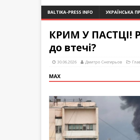
BALTIKA-PRESS INFO
УКРАЇНСЬКА П
КРИМ У ПАСТЦІ! Р
до втечі?
30.06.2026
Дмитро Снєгирьов
Гла
МАХ