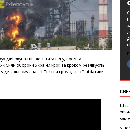
С
н
з
д
д
в
П
 для окупантів: логістика під ударом, а
 Як Сили оборони України крок за кроком реалізують
 у детальному аналізі Голови громадської ініціативи
СВЕ
Шпаг
ризи
закон
У по